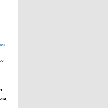
–
mber
ober
ren
ment,