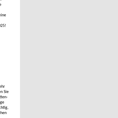
e
eine
025!
ehr
en Sie
tten-
age
chtig,
ehen