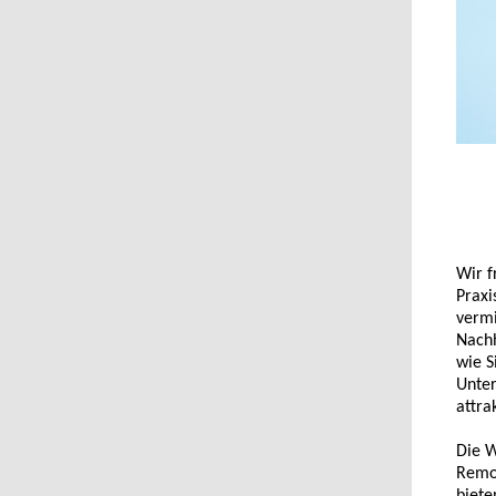
Wir f
Praxi
vermi
Nachh
wie S
Unter
attra
Die W
Remot