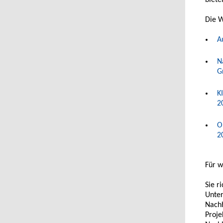
biet
Die W
A
N
G
K
2
O
2
Für w
Sie r
Unter
Nach
Proj