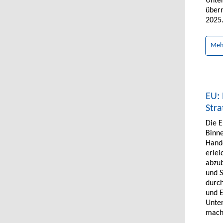
Unter
über
2025
Meh
EU:
Stra
Die 
Binne
Hande
erlei
abzub
und 
durch
und E
Unte
mach