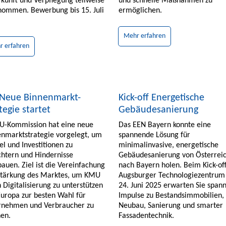
kunft und Verpflegung teilweise
und schnelle Maßnahmen zu
nommen. Bewerbung bis 15. Juli
ermöglichen.
.
Mehr erfahren
r erfahren
 Neue Binnenmarkt-
Kick-off Energetische
tegie startet
Gebäudesanierung
EU-Kommission hat eine neue
Das EEN Bayern konnte eine
nmarktstrategie vorgelegt, um
spannende Lösung für
l und Investitionen zu
minimalinvasive, energetische
chtern und Hindernisse
Gebäudesanierung von Österrei
auen. Ziel ist die Vereinfachung
nach Bayern holen. Beim Kick-of
Stärkung des Marktes, um KMU
Augsburger Technologiezentru
 Digitalisierung zu unterstützen
24. Juni 2025 erwarten Sie span
uropa zur besten Wahl für
Impulse zu Bestandsimmobilien,
rnehmen und Verbraucher zu
Neubau, Sanierung und smarter
en.
Fassadentechnik.