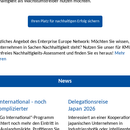
altigkeit als Wachstumstreiber nutzen möchten.
Ihren Platz für nachhaltigen Erfolg sichern
zliches Angebot des Enterprise Europe Network: Möchten Sie wissen
nternehmen in Sachen Nachhaltigkeit steht? Nutzen Sie unser für KM
nfreies Nachhaltigkeits-Assessment und finden Sie es heraus!
Mehr
ren
News
nternational - noch
Delegationsreise
omplizierter
Japan 2026
"Go International"-Programm
Interessiert an einer Kooperatio
chtert noch mehr den Eintritt in
japanischen Unternehmen in
Auslandsmärkte. Profitieren Sie
Industrierobotik oder intelligent