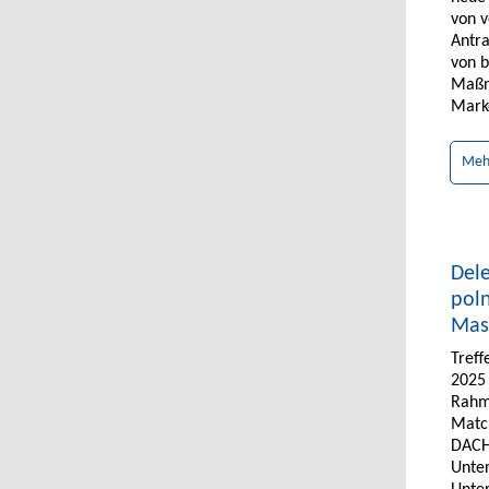
von v
Antr
von b
Maßn
Marke
Meh
Dele
pol
Mas
Treff
2025
Rahm
Matc
DACHL
Unte