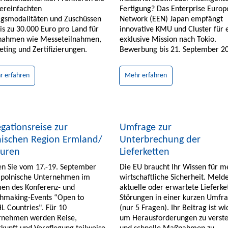
ereinfachten
Fertigung? Das Enterprise Europ
agsmodalitäten und Zuschüssen
Network (EEN) Japan empfängt
is zu 30.000 Euro pro Land für
innovative KMU und Cluster für 
ahmen wie Messeteilnahmen,
exklusive Mission nach Tokio.
ting und Zertifizierungen.
Bewerbung bis 21. September 2
r erfahren
Mehr erfahren
gationsreise zur
Umfrage zur
nischen Region Ermland/
Unterbrechung der
uren
Lieferketten
en Sie vom 17.-19. September
Die EU braucht Ihr Wissen für m
 polnische Unternehmen im
wirtschaftliche Sicherheit. Meld
en des Konferenz- und
aktuelle oder erwartete Lieferke
hmaking-Events “Open to
Störungen in einer kurzen Umfr
 Countries". Für 10
(nur 5 Fragen). Ihr Beitrag ist wi
rnehmen werden Reise,
um Herausforderungen zu verst