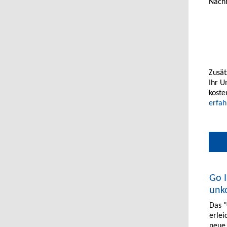
Nachh
Zusät
Ihr U
koste
erfah
Go I
unk
Das 
erlei
neue 