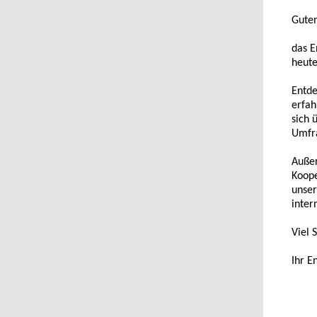
Guten
das E
heute
Entde
erfah
sich 
Umfra
Außer
Koope
unser
inter
Viel 
Ihr E