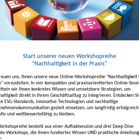
Start unserer neuen Workshopreihe
"Nachhaltigkeit in der Praxis"
reuen uns, Ihnen unsere neue Online-Workshopreihe "Nachhaltigkeit 
s" vorzustellen: In vier kompakten und praxisorientierten Online-Sess
tteln wir Ihnen konkretes Wissen und umsetzbare Strategien, um
altigkeit direkt in Ihrem Geschäftsalltag zu integrieren. Entdecken Si
ie ESG-Standards, innovative Technologien und nachhaltige
nehmenskommunikation gezielt einsetzen, um langfristig erfolgreich
ktiv und wettbewerbsfähig zu bleiben.
orkshopreihe besteht aus einer Auftaktsession und drei Deep Dive
e-Workshops, die Ihnen fundiertes Wissen UND praktische Anleitun