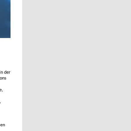
in der
ions
e,
,
gen