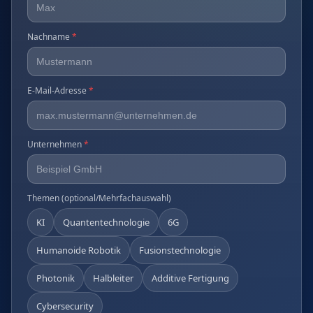
Nachname
*
E-Mail-Adresse
*
Unternehmen
*
Themen (optional/Mehrfachauswahl)
KI
Quantentechnologie
6G
Humanoide Robotik
Fusionstechnologie
Photonik
Halbleiter
Additive Fertigung
Cybersecurity